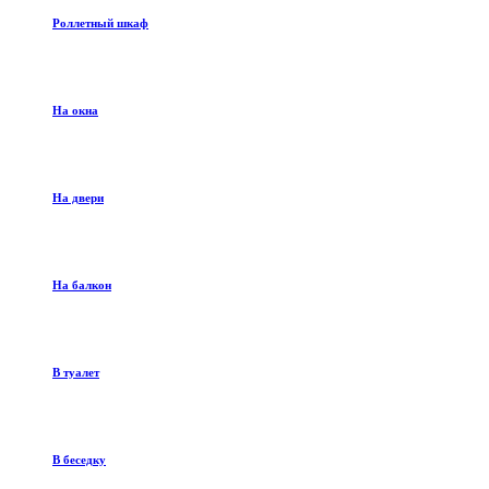
Роллетный шкаф
На окна
На двери
На балкон
В туалет
В беседку