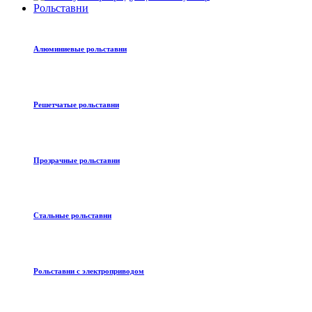
Рольставни
Алюминиевые рольставни
Решетчатые рольставни
Прозрачные рольставни
Стальные рольставни
Рольставни с электроприводом