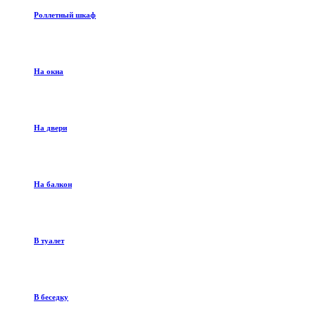
Роллетный шкаф
На окна
На двери
На балкон
В туалет
В беседку