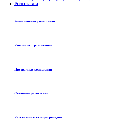
Рольставни
Алюминиевые рольставни
Решетчатые рольставни
Прозрачные рольставни
Стальные рольставни
Рольставни с электроприводом