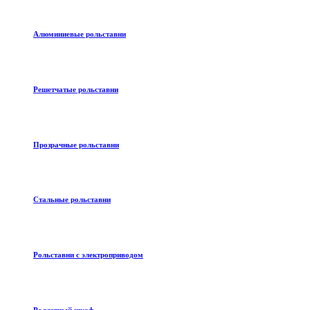
Алюминиевые рольставни
Решетчатые рольставни
Прозрачные рольставни
Стальные рольставни
Рольставни с электроприводом