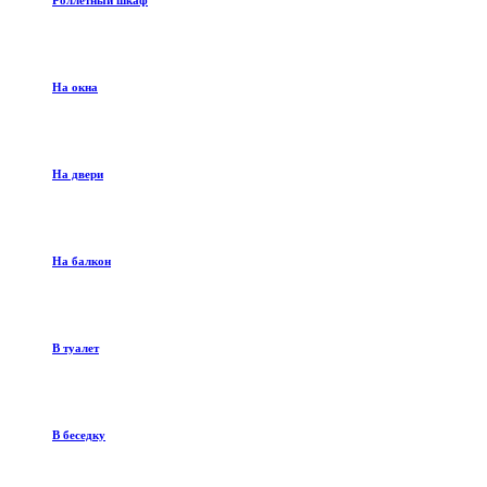
Роллетный шкаф
На окна
На двери
На балкон
В туалет
В беседку