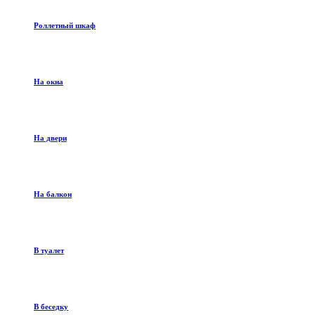
Роллетный шкаф
На окна
На двери
На балкон
В туалет
В беседку