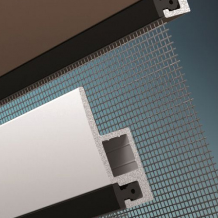
МОСКИТНЫЕ СЕТКИ
УСИЛЕННЫЕ
Усиленная москитная сетка с 
защита помещения от насекомы
тополиного пуха, пыли, дождя
устанавливаются на пластиков
Цена
3060
-7%
2850
₽