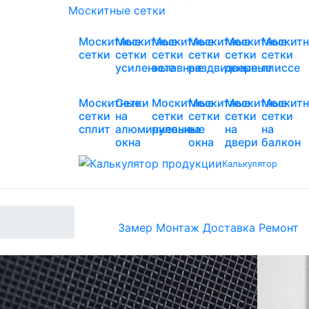
Москитные сетки
Москитные
Москитные
Москитные
Москитные
Москитные
Москит
сетки
сетки
сетки
сетки
сетки
сетки
усиленные
вставные
раздвижные
дверные
плиссе
Москитные
Сетки
Москитные
Москитные
Москитные
Москит
сетки
на
сетки
сетки
сетки
сетки
сплит
алюминиевые
рулонные
на
на
на
окна
окна
двери
балкон
Калькулятор
Замер
Монтаж
Доставка
Ремонт