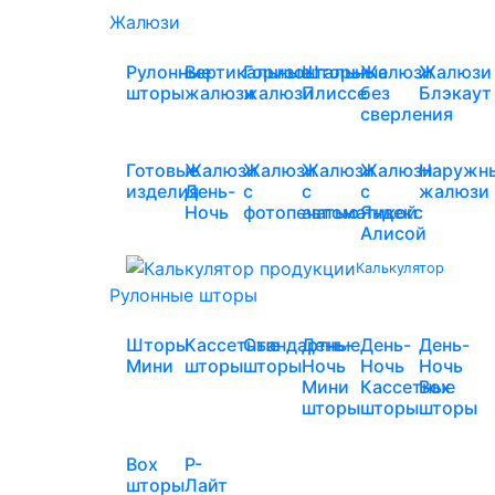
Жалюзи
Рулонные
Вертикальные
Горизонтальные
Шторы
Жалюзи
Жалюзи
шторы
жалюзи
жалюзи
Плиссе
без
Блэкаут
сверления
Готовые
Жалюзи
Жалюзи
Жалюзи
Жалюзи
Наружн
изделия
День-
с
с
с
жалюзи
Ночь
фотопечатью
автоматикой
Яндекс
Алисой
Калькулятор
Рулонные шторы
Шторы
Кассетные
Стандартные
День-
День-
День-
Мини
шторы
шторы
Ночь
Ночь
Ночь
Мини
Кассетные
Box
шторы
шторы
шторы
Box
Р-
шторы
Лайт