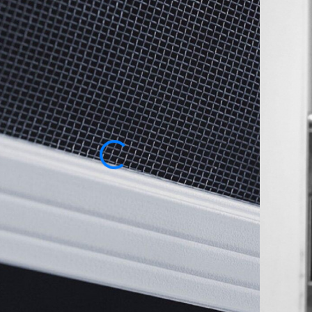
но с учетом защиты фасада и комфорта в
ние птиц, сохраняя свободную циркуляцию воздуха и
отно с ячейками 1,0×1,0 мм, сваренное в местах
ью, устойчиво к выдергиванию волокон, коррозии и
ся водой под давлением.
ена
250
-10%
930
₽