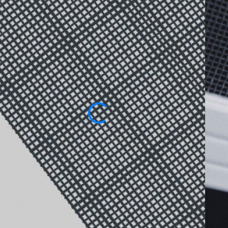
МОСКИТНЫЕ СЕТКИ
АНТИПТИЦА
Заказать москитную сетку «Антиптица» мож
помещении: она предотвращает проникнове
естественное освещение. Металлическое пол
пересечений, отличается высокой прочност
большим нагрузкам, а также легко очищает
Ц
Изготовим по вашим размерам
От производителя под ключ
3
2
2 года гарантии