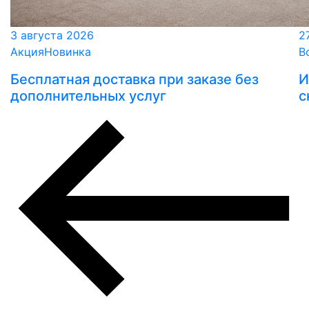
3 августа 2026
2
Акция
Новинка
В
Бесплатная доставка при заказе без
И
дополнительных услуг
с