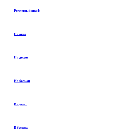
Роллетный шкаф
На окна
На двери
На балкон
В туалет
В беседку