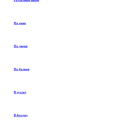
Роллетный шкаф
На окна
На двери
На балкон
В туалет
В беседку