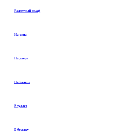
Роллетный шкаф
На окна
На двери
На балкон
В туалет
В беседку