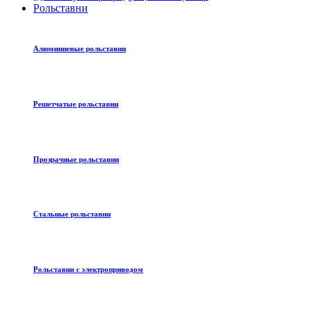
Рольставни
Алюминиевые рольставни
Решетчатые рольставни
Прозрачные рольставни
Стальные рольставни
Рольставни с электроприводом