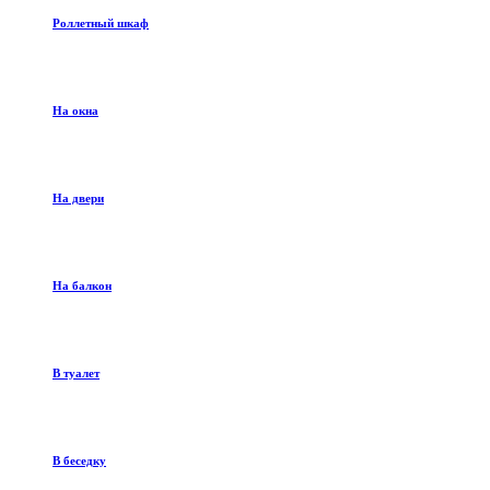
Роллетный шкаф
На окна
На двери
На балкон
В туалет
В беседку