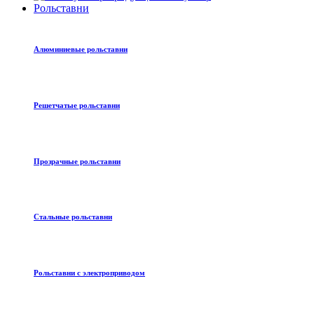
Рольставни
Алюминиевые рольставни
Решетчатые рольставни
Прозрачные рольставни
Стальные рольставни
Рольставни с электроприводом