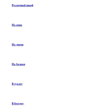
Роллетный шкаф
На окна
На двери
На балкон
В туалет
В беседку