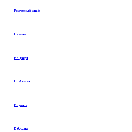
Роллетный шкаф
На окна
На двери
На балкон
В туалет
В беседку