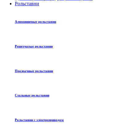
Рольставни
Алюминиевые рольставни
Решетчатые рольставни
Прозрачные рольставни
Стальные рольставни
Рольставни с электроприводом