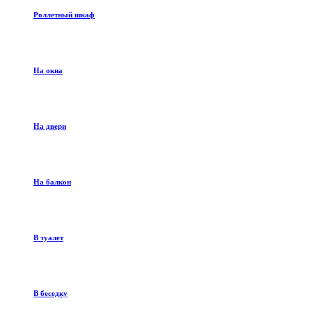
Роллетный шкаф
На окна
На двери
На балкон
В туалет
В беседку