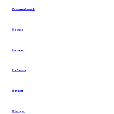
Роллетный шкаф
На окна
На двери
На балкон
В туалет
В беседку