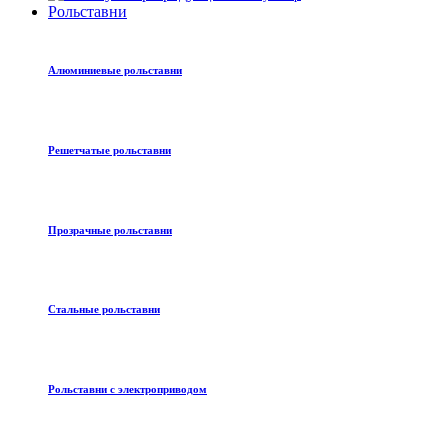
Рольставни
Алюминиевые рольставни
Решетчатые рольставни
Прозрачные рольставни
Стальные рольставни
Рольставни с электроприводом