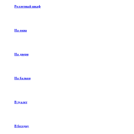
Роллетный шкаф
На окна
На двери
На балкон
В туалет
В беседку