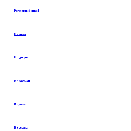
Роллетный шкаф
На окна
На двери
На балкон
В туалет
В беседку