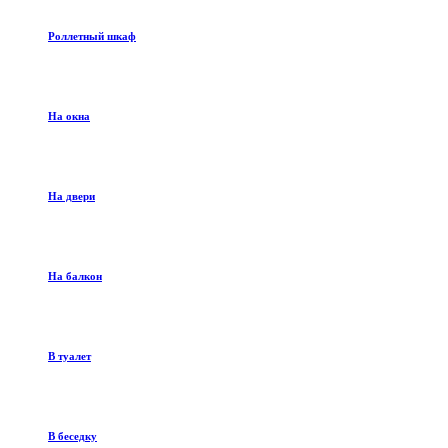
Роллетный шкаф
На окна
На двери
На балкон
В туалет
В беседку