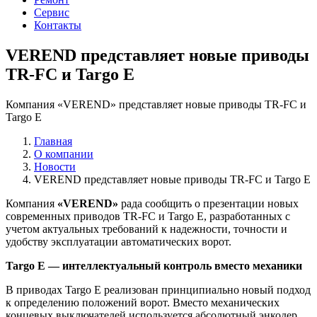
Сервис
Контакты
VEREND представляет новые приводы
TR-FC и Targo E
Компания «VEREND» представляет новые приводы TR-FC и
Targo E
Главная
О компании
Новости
VEREND представляет новые приводы TR-FC и Targo E
Компания
«VEREND»
рада сообщить о презентации новых
современных приводов TR-FC и Targo E, разработанных с
учетом актуальных требований к надежности, точности и
удобству эксплуатации автоматических ворот.
Targo E — интеллектуальный контроль вместо механики
В приводах Targo E реализован принципиально новый подход
к определению положений ворот. Вместо механических
концевых выключателей используется абсолютный энкодер,