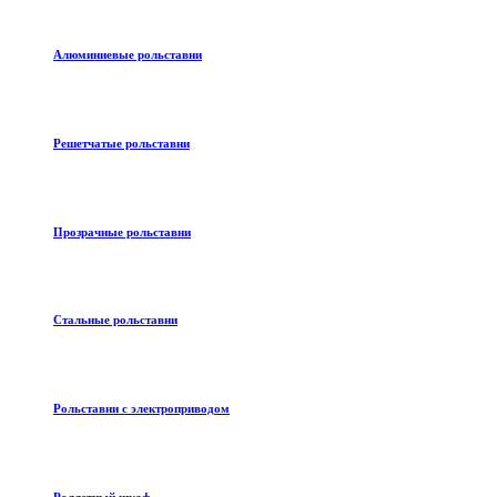
Алюминиевые рольставни
Решетчатые рольставни
Прозрачные рольставни
Стальные рольставни
Рольставни с электроприводом