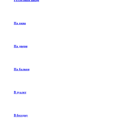
Роллетный шкаф
На окна
На двери
На балкон
В туалет
В беседку