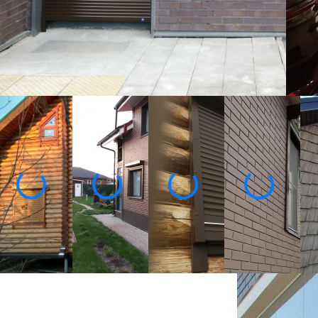
От производителя под ключ
1
2 года гарантии
Ко
Собственное производство
Замер, доставка и монтаж
бесплатно!