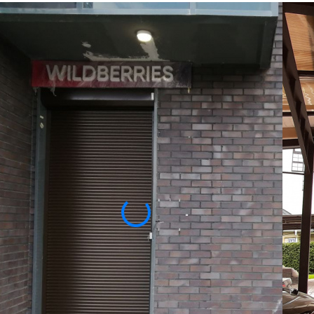
РОЛЬСТАВНИ
АВТОМАТИЧЕСК
Рольставни с электроприводом относятся к
управления автоматизирована. Такие «умны
значительно упрощают быт человека.
Ц
Изготовим по вашим размерам