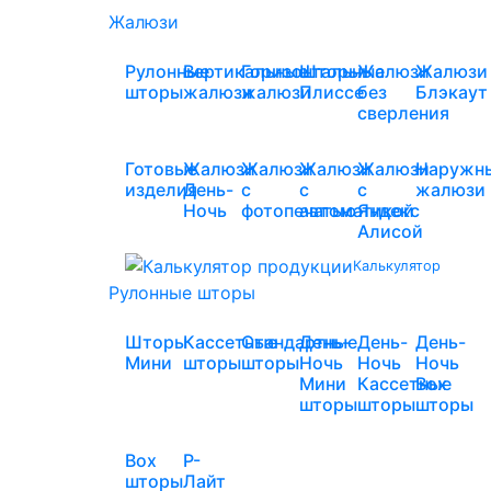
Жалюзи
Рулонные
Вертикальные
Горизонтальные
Шторы
Жалюзи
Жалюзи
шторы
жалюзи
жалюзи
Плиссе
без
Блэкаут
сверления
Готовые
Жалюзи
Жалюзи
Жалюзи
Жалюзи
Наружн
изделия
День-
с
с
с
жалюзи
Ночь
фотопечатью
автоматикой
Яндекс
Алисой
Калькулятор
Рулонные шторы
Шторы
Кассетные
Стандартные
День-
День-
День-
Мини
шторы
шторы
Ночь
Ночь
Ночь
Мини
Кассетные
Box
шторы
шторы
шторы
Box
Р-
шторы
Лайт