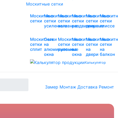
Москитные сетки
Москитные
Москитные
Москитные
Москитные
Москитные
Москит
сетки
сетки
сетки
сетки
сетки
сетки
усиленные
вставные
раздвижные
дверные
плиссе
Москитные
Сетки
Москитные
Москитные
Москитные
Москит
сетки
на
сетки
сетки
сетки
сетки
сплит
алюминиевые
рулонные
на
на
на
окна
окна
двери
балкон
Калькулятор
Замер
Монтаж
Доставка
Ремонт