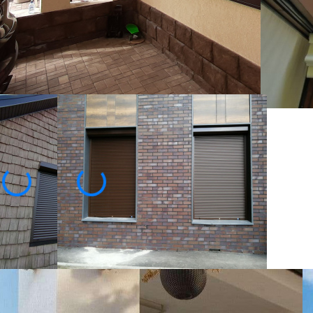
4670
₽
нсультация специалиста
Купить в 1 клик
Посмотреть образец в шоу-руме